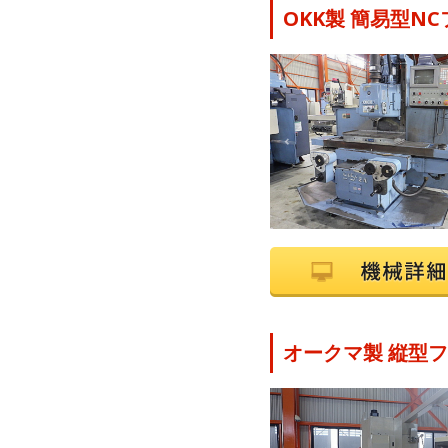
OKK製 簡易型NC
オークマ製 縦型フラ